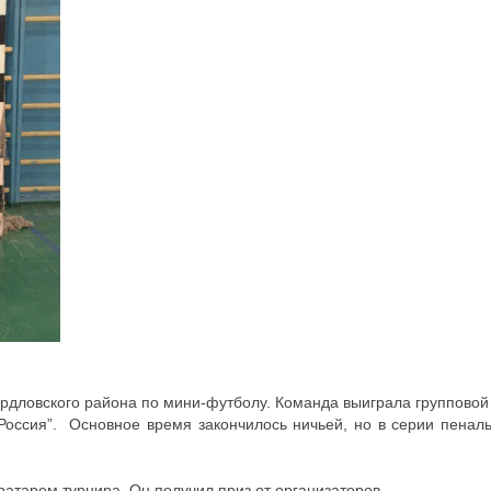
рдловского района по мини-футболу. Команда выиграла групповой 
оссия”. Основное время закончилось ничьей, но в серии пенал
атарем турнира. Он получил приз от организаторов.