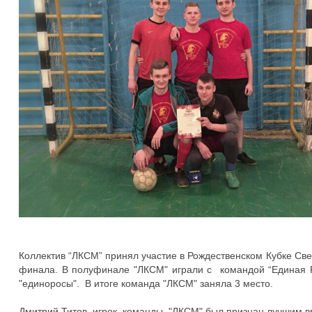
Коллектив “ЛКСМ” принял участие в Рождественском Кубке Све
финала. В полуфинале "ЛКСМ" играли с командой “Единая Р
"единоросы". В итоге команда "ЛКСМ" заняла 3 место.
Дмитрий Титов, игрок команды "ЛКСМ" был признан лучшим вр