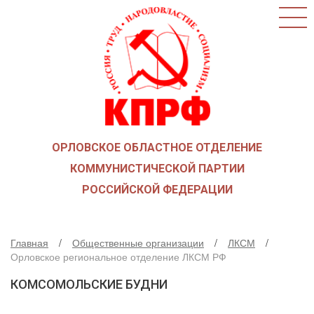
ГЛАВНАЯ
О ПАРТИИ
КАК ВСТУПИТЬ В КПРФ
НОВОСТИ
ОБЩЕСТВЕННЫЕ ОРГАНИЗАЦИИ
ДЕТИ ВОЙНЫ
ОРЛОВСКОЕ ОБЛАСТНОЕ ОТДЕЛЕНИЕ
СОЮЗ СОВЕТСКИХ ОФИЦЕРОВ В ПОДДЕРЖКУ
АРМИИ И ФЛОТА
КОММУНИСТИЧЕСКОЙ ПАРТИИ
РУСО
РОССИЙСКОЙ ФЕДЕРАЦИИ
НАДЕЖДА РОССИИ
ЛКСМ
Главная
Общественные организации
ЛКСМ
ДЕПУТАТСКАЯ ВЕРТИКАЛЬ
Орловское региональное отделение ЛКСМ РФ
ОРЛОВСКИЙ ОБЛАСТНОЙ СОВЕТ
КОМСОМОЛЬСКИЕ БУДНИ
ОРЛОВСКИЙ ГОРОДСКОЙ СОВЕТ