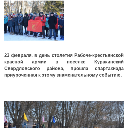
ДЕПУТАТЫ ОРГАНОВ МЕСТНОГО
САМОУПРАВЛЕНИЯ
ПАРТИЙНАЯ ПЕЧАТЬ
ПАРТИЙНАЯ ЖИЗНЬ
МЕСТНЫЕ ОТДЕЛЕНИЯ
КОНТАКТЫ
КПРФ ПРОФ
23 февраля, в день столетия Рабоче-крестьянской
красной армии в поселке Куракинский
Свердловского района, прошла спартакиада
приуроченная к этому знаменательному событию.
г. Орел, ул. Ковальская, д. 5
8 (4862) 22-33-44
8 (4862) 77-88-99
Вход
Регистрация