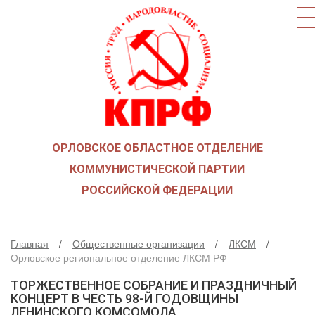
ГЛАВНАЯ
О ПАРТИИ
КАК ВСТУПИТЬ В КПРФ
НОВОСТИ
ОБЩЕСТВЕННЫЕ ОРГАНИЗАЦИИ
ДЕТИ ВОЙНЫ
ОРЛОВСКОЕ ОБЛАСТНОЕ ОТДЕЛЕНИЕ
СОЮЗ СОВЕТСКИХ ОФИЦЕРОВ В ПОДДЕРЖКУ АРМИИ И
ФЛОТА
КОММУНИСТИЧЕСКОЙ ПАРТИИ
РУСО
РОССИЙСКОЙ ФЕДЕРАЦИИ
НАДЕЖДА РОССИИ
ЛКСМ
Главная
Общественные организации
ЛКСМ
ДЕПУТАТСКАЯ ВЕРТИКАЛЬ
Орловское региональное отделение ЛКСМ РФ
ОРЛОВСКИЙ ОБЛАСТНОЙ СОВЕТ
ТОРЖЕСТВЕННОЕ СОБРАНИЕ И ПРАЗДНИЧНЫЙ
ОРЛОВСКИЙ ГОРОДСКОЙ СОВЕТ
КОНЦЕРТ В ЧЕСТЬ 98-Й ГОДОВЩИНЫ
ЛЕНИНСКОГО КОМСОМОЛА