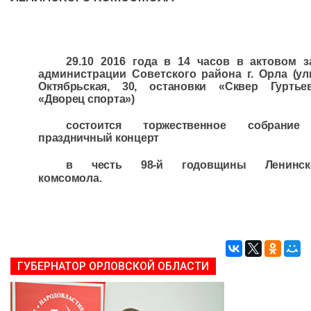
ДЕПУТАТЫ ОРГАНОВ МЕСТНОГО САМОУПРАВЛЕНИЯ
ПАРТИЙНАЯ ПЕЧАТЬ
ПАРТИЙНАЯ ЖИЗНЬ
29.10 2016 года в 14 часов в актовом з
МЕСТНЫЕ ОТДЕЛЕНИЯ
администрации Советского района г. Орла
(ул
Октябрьская, 30, остановки «Сквер Гуртьев
КОНТАКТЫ
«Дворец спорта»)
КПРФ ПРОФ
состоится торжественное собрани
праздничный концерт
в честь 98-й годовщины Ленинск
комсомола.
г. Орел, ул. Ковальская, д. 5
8 (4862) 22-33-44
8 (4862) 77-88-99
Вход
Регистрация
ГУБЕРНАТОР ОРЛОВСКОЙ ОБЛАСТИ