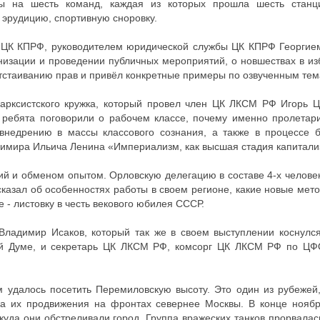
ты на шесть команд, каждая из которых прошла шесть станц
 эрудицию, спортивную сноровку.
м ЦК КПРФ, руководителем юридической службы ЦК КПРФ Георгие
анизации и проведении публичных мероприятий, о новшествах в и
 отстаиванию прав и привёл конкретные примеры по озвученным тем
арксистского кружка, который провел член ЦК ЛКСМ РФ Игорь Ц
ребята поговорили о рабочем классе, почему именно пролетари
внедрению в массы классового сознания, а также в процессе 
адимира Ильича Ленина «Империализм, как высшая стадия капитали
й и обменом опытом. Орловскую делегацию в составе 4-х челове
казал об особенностях работы в своем регионе, какие новые ме
 - листовку в честь векового юбилея СССР.
ладимир Исаков, который так же в своем выступлении коснулся
ой Думе, и секретарь ЦК ЛКСМ РФ, комсорг ЦК ЛКСМ РФ по ЦФ
удалось посетить Перемиловскую высоту. Это один из рубежей,
ка их продвижения на фронтах севернее Москвы. В конце ноябр
куда они обстреливали город. Группа вражеских танков прорвалас