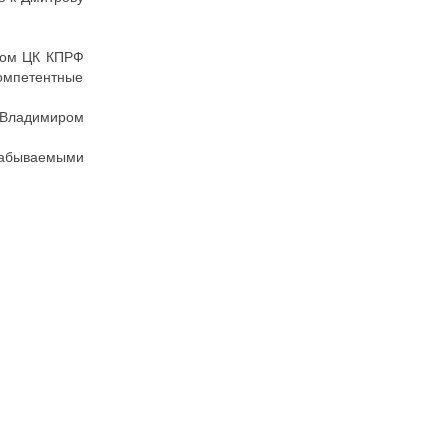
елом ЦК КПРФ
компетентные
 Владимиром
забываемыми