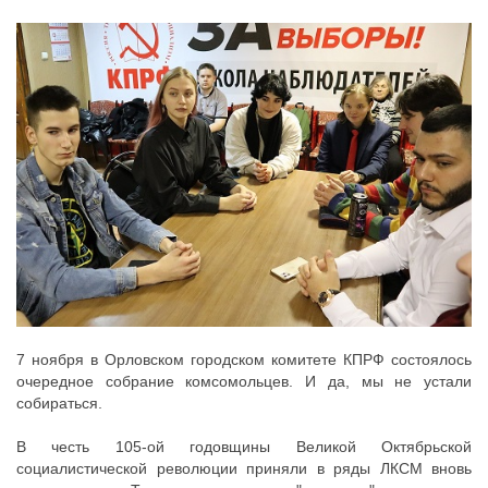
ДЕПУТАТЫ ОРГАНОВ МЕСТНОГО
САМОУПРАВЛЕНИЯ
ПАРТИЙНАЯ ПЕЧАТЬ
ПАРТИЙНАЯ ЖИЗНЬ
МЕСТНЫЕ ОТДЕЛЕНИЯ
КОНТАКТЫ
КПРФ ПРОФ
г. Орел, ул. Ковальская, д. 5
8 (4862) 22-33-44
7 ноября в Орловском городском комитете КПРФ состоялось
8 (4862) 77-88-99
очередное собрание комсомольцев. И да, мы не устали
собираться.
Вход
Регистрация
В честь 105-ой годовщины Великой Октябрьской
социалистической революции приняли в ряды ЛКСМ вновь