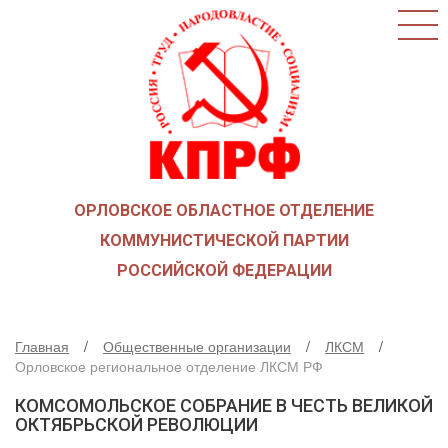
ГЛАВНАЯ
О ПАРТИИ
КАК ВСТУПИТЬ В КПРФ
НОВОСТИ
ОБЩЕСТВЕННЫЕ ОРГАНИЗАЦИИ
ДЕТИ ВОЙНЫ
ОРЛОВСКОЕ ОБЛАСТНОЕ ОТДЕЛЕНИЕ
СОЮЗ СОВЕТСКИХ ОФИЦЕРОВ В ПОДДЕРЖКУ
АРМИИ И ФЛОТА
КОММУНИСТИЧЕСКОЙ ПАРТИИ
РУСО
РОССИЙСКОЙ ФЕДЕРАЦИИ
НАДЕЖДА РОССИИ
ЛКСМ
Главная
Общественные организации
ЛКСМ
ДЕПУТАТСКАЯ ВЕРТИКАЛЬ
Орловское региональное отделение ЛКСМ РФ
ОРЛОВСКИЙ ОБЛАСТНОЙ СОВЕТ
КОМСОМОЛЬСКОЕ СОБРАНИЕ В ЧЕСТЬ ВЕЛИКОЙ
ОРЛОВСКИЙ ГОРОДСКОЙ СОВЕТ
ОКТЯБРЬСКОЙ РЕВОЛЮЦИИ