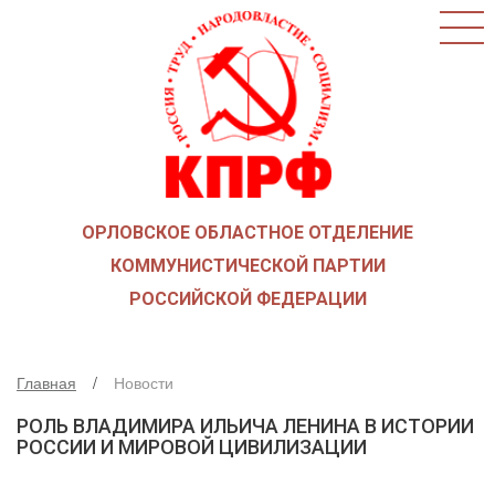
ГЛАВНАЯ
О ПАРТИИ
КАК ВСТУПИТЬ В КПРФ
НОВОСТИ
ОБЩЕСТВЕННЫЕ ОРГАНИЗАЦИИ
ДЕТИ ВОЙНЫ
ОРЛОВСКОЕ ОБЛАСТНОЕ ОТДЕЛЕНИЕ
СОЮЗ СОВЕТСКИХ ОФИЦЕРОВ В ПОДДЕРЖКУ
АРМИИ И ФЛОТА
КОММУНИСТИЧЕСКОЙ ПАРТИИ
РУСО
РОССИЙСКОЙ ФЕДЕРАЦИИ
НАДЕЖДА РОССИИ
ЛКСМ
Главная
Новости
ДЕПУТАТСКАЯ ВЕРТИКАЛЬ
РОЛЬ ВЛАДИМИРА ИЛЬИЧА ЛЕНИНА В ИСТОРИИ
ОРЛОВСКИЙ ОБЛАСТНОЙ СОВЕТ
РОССИИ И МИРОВОЙ ЦИВИЛИЗАЦИИ
ОРЛОВСКИЙ ГОРОДСКОЙ СОВЕТ