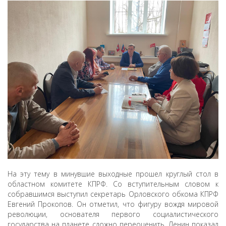
ДЕПУТАТЫ ОРГАНОВ МЕСТНОГО
САМОУПРАВЛЕНИЯ
ПАРТИЙНАЯ ПЕЧАТЬ
ПАРТИЙНАЯ ЖИЗНЬ
МЕСТНЫЕ ОТДЕЛЕНИЯ
КОНТАКТЫ
КПРФ ПРОФ
г. Орел, ул. Ковальская, д. 5
8 (4862) 22-33-44
8 (4862) 77-88-99
На эту тему в минувшие выходные прошел круглый стол в
областном комитете КПРФ. Со вступительным словом к
Вход
Регистрация
собравшимся выступил секретарь Орловского обкома КПРФ
Евгений Прокопов. Он отметил, что фигуру вождя мировой
революции, основателя первого социалистического
государства на планете сложно переоценить. Ленин показал