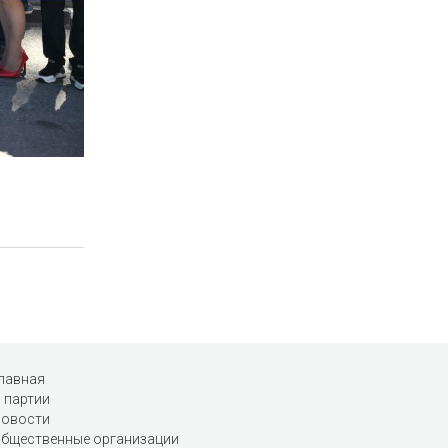
лавная
 партии
овости
бщественные организации