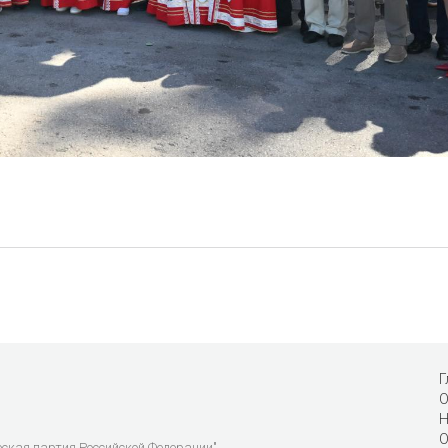
Г
О
Н
О
еская партия Российской Федерации"