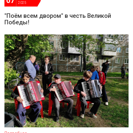
07
ДЕПУТАТЫ ОРГАНОВ МЕСТНОГО
2025
САМОУПРАВЛЕНИЯ
"Поём всем двором" в честь Великой
ПАРТИЙНАЯ ПЕЧАТЬ
Победы!
ПАРТИЙНАЯ ЖИЗНЬ
МЕСТНЫЕ ОТДЕЛЕНИЯ
КОНТАКТЫ
КПРФ ПРОФ
г. Орел, ул. Ковальская, д. 5
8 (4862) 22-33-44
8 (4862) 77-88-99
Вход
Регистрация