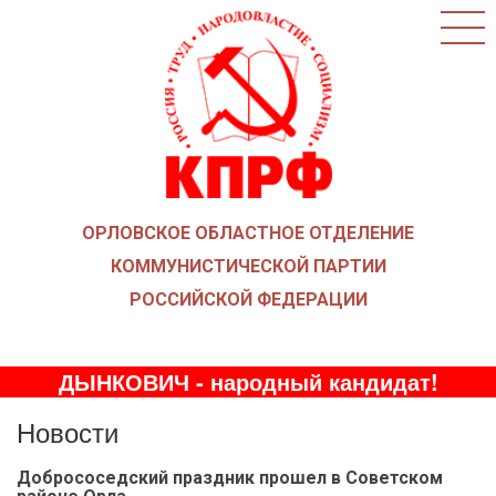
ГЛАВНАЯ
О ПАРТИИ
КАК ВСТУПИТЬ В КПРФ
НОВОСТИ
ОБЩЕСТВЕННЫЕ ОРГАНИЗАЦИИ
ДЕТИ ВОЙНЫ
ОРЛОВСКОЕ ОБЛАСТНОЕ ОТДЕЛЕНИЕ
СОЮЗ СОВЕТСКИХ ОФИЦЕРОВ В ПОДДЕРЖКУ
АРМИИ И ФЛОТА
КОММУНИСТИЧЕСКОЙ ПАРТИИ
РУСО
РОССИЙСКОЙ ФЕДЕРАЦИИ
НАДЕЖДА РОССИИ
ЛКСМ
ДЫНКОВИЧ - народный кандидат!
ДЕПУТАТСКАЯ ВЕРТИКАЛЬ
Новости
ОРЛОВСКИЙ ОБЛАСТНОЙ СОВЕТ
ОРЛОВСКИЙ ГОРОДСКОЙ СОВЕТ
Добрососедский праздник прошел в Советском