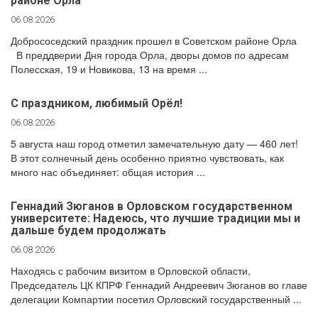
районе Орла
ДЕПУТАТЫ ОРГАНОВ МЕСТНОГО
САМОУПРАВЛЕНИЯ
06.08.2026
ПАРТИЙНАЯ ПЕЧАТЬ
Добрососедский праздник прошел в Советском районе Орла
В преддверии Дня города Орла, дворы домов по адресам
ПАРТИЙНАЯ ЖИЗНЬ
Полесская, 19 и Новикова, 13 на время ...
МЕСТНЫЕ ОТДЕЛЕНИЯ
С праздником, любимый Орёл!
КОНТАКТЫ
06.08.2026
КПРФ ПРОФ
5 августа наш город отметил замечательную дату — 460 лет!
В этот солнечный день особенно приятно чувствовать, как
много нас объединяет: общая история ...
Геннадий Зюганов в Орловском государственном
г. Орел, ул. Ковальская, д. 5
университете: Надеюсь, что лучшие традиции мы и
8 (4862) 22-33-44
дальше будем продолжать
8 (4862) 77-88-99
06.08.2026
Вход
Регистрация
Находясь с рабочим визитом в Орловской области,
Председатель ЦК КПРФ Геннадий Андреевич Зюганов во главе
делегации Компартии посетил Орловский государственный ...